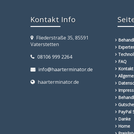
Kontakt Info
Seit
Fliederstraße 35, 85591
Behand
Vaterstetten
Expert
Technol
08106 999 2264
FAQ
Kontakt
info@haarterminator.de
Allgeme
haarterminator.de
Datensc
Impres
Behandl
Gutsche
PayPal 
Danke
Home
Preislis