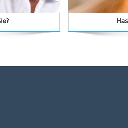
ie?
Has