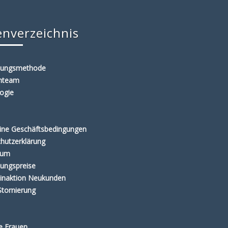
enverzeichnis
lungsmethode
enteam
ogie
ine Geschäftsbedingungen
hutzerklärung
sum
ungspreise
inaktion Neukunden
Stornierung
te Frauen