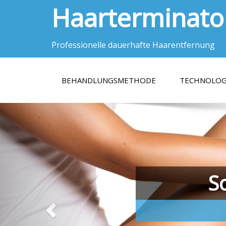
Haarterminato
Professionelle dauerhafte Haarentfernung
BEHANDLUNGSMETHODE
TECHNOLOG
S