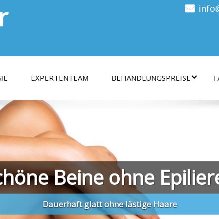
r
info
IE
EXPERTENTEAM
BEHANDLUNGSPREISE
F
chöne Beine ohne Epilier
Dauerhaft glatt ohne lästige Haare