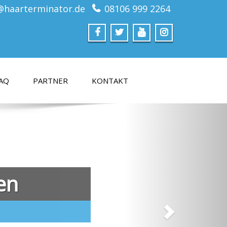
@haarterminator.de
08106 999 2264
AQ
PARTNER
KONTAKT
en