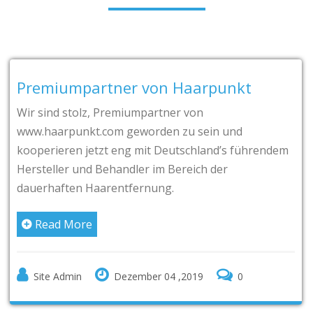
remiumpartner von Haarpunkt
J
r sind stolz, Premiumpartner von
W
ww.haarpunkt.com geworden zu sein und
Be
operieren jetzt eng mit Deutschland’s führendem
l
rsteller und Behandler im Bereich der
T
auerhaften Haarentfernung.
T
be
Read More
In
Ru
Site Admin
Dezember 04 ,2019
0