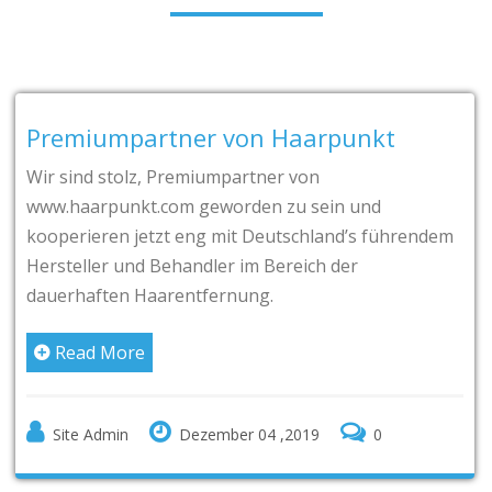
emiumpartner von Haarpunkt
Je
 sind stolz, Premiumpartner von
Wir
w.haarpunkt.com geworden zu sein und
Ber
perieren jetzt eng mit Deutschland’s führendem
los
steller und Behandler im Bereich der
Tec
erhaften Haarentfernung.
Tec
beh
Read More
Int
Ruf
Site Admin
Dezember 04 ,2019
0